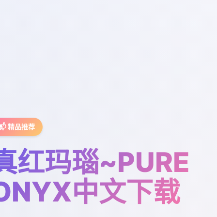
📬 精品推荐
真红玛瑙~PURE
ONYX中文下载