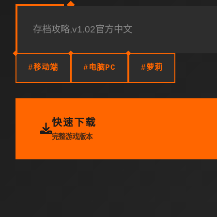
存档攻略,v1.02官方中文
#移动端
#电脑PC
#萝莉
快速下载
完整游戏版本