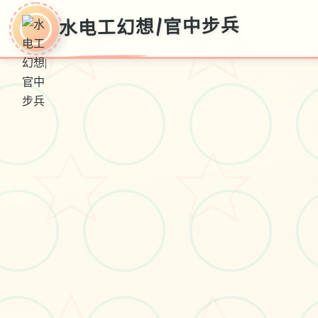
水电工幻想|官中步兵
水电工幻想|官中
步兵
水电工幻想|官中步兵游戏免费下载