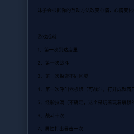
妹子会根据你的互动方法改变心情，心情变化
游戏成就
1、第一次到达店里
2、第一次战斗
3、第一次探索不同区域
4、第一次呼叫老板娘（可战斗，打开成就商
5、经验拉满（不确定，这个是玩着玩着解锁
6、战斗十次
7、男性打出暴击十次