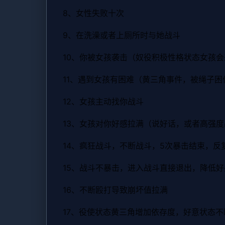
8、女性失败十次
9、在洗澡或者上厕所时与她战斗
10、你被女孩袭击（奴役积极性格状态女孩
11、遇到女孩有困难（黄三角事件，被绳子困
12、女孩主动找你战斗
13、女孩对你好感拉满（说好话，或者高强
14、疯狂战斗，不断战斗，5次暴击结束，
15、战斗不暴击，进入战斗直接退出，降低
16、不断殴打导致崩坏值拉满
17、役使状态黄三角增加依存度，好意状态