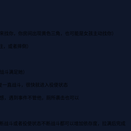
会来找你，你房间出现黄色三角，也可能是女孩主动找你）
住，或者摔倒）
度战斗满足她）
反复一直战斗，很快就进入役使状态
好感，遇到事件不管他，厕所袭击也可以
不断战斗或者役使状态不断战斗都可以增加依存度，拉满后完成