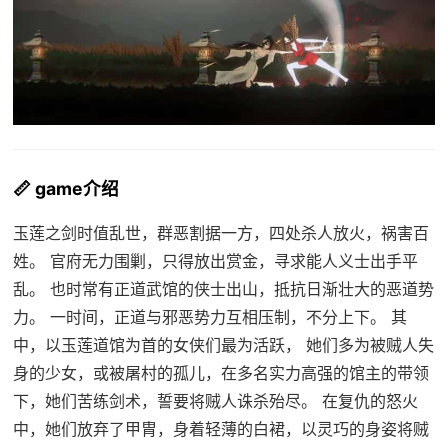
📏 game介绍
玉莲之剑时值乱世，群恶割据一方，四处杀人放火，祸害百
姓。 官府无力围剿，只得放出赏金，寻求能人义士出手平
乱。 也时常有正道武馆的侠士出山，抵抗日渐壮大的恶道势
力。 一时间，正道与邪恶势力互相压制，不分上下。 其
中，以玉莲道馆为首的女侠们最为活跃， 她们多为被贼人失
身的少女，或被屠村的孤儿，在多名实力高强的馆主的带领
下，她们苦练剑术，誓要将贼人诛杀殆尽。 在复仇的怒火
中，她们放弃了甲胄，身着轻薄的白裙，以灵巧的身姿将贼