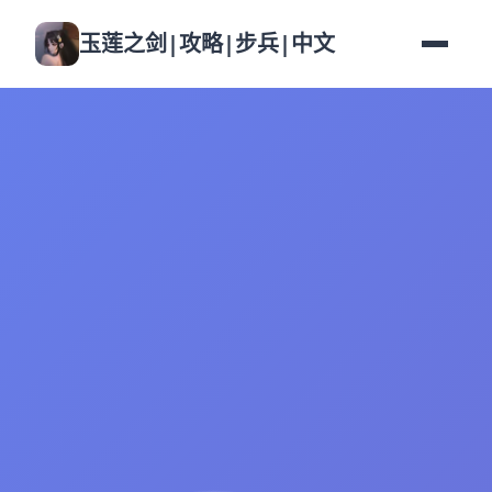
玉莲之剑|攻略|步兵|中文