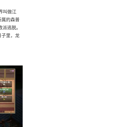
界叫做江
所属的森普
教派逃脱。
日子里，龙