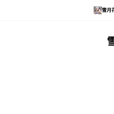
雪月花
雪